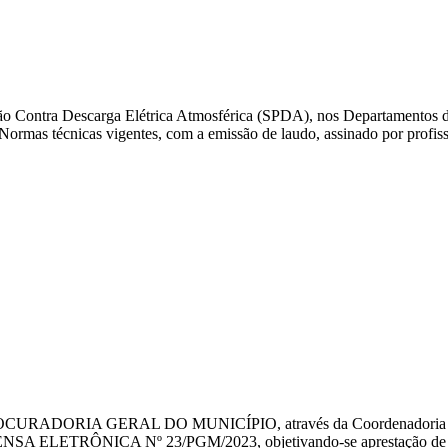
roteção Contra Descarga Elétrica Atmosférica (SPDA), nos Departam
 técnicas vigentes, com a emissão de laudo, assinado por profissio
ADORIA GERAL DO MUNICÍPIO, através da Coordenadoria Gera
SPENSA ELETRÔNICA Nº 23/PGM/2023, objetivando-se aprestação de ser